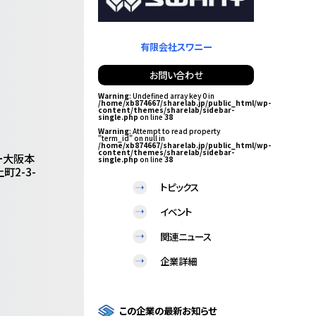
有限会社スワニー
お問い合わせ
Warning
: Undefined array key 0 in
/home/xb874667/sharelab.jp/public_html/wp-
content/themes/sharelab/sidebar-
single.php
on line
38
Warning
: Attempt to read property
"term_id" on null in
/home/xb874667/sharelab.jp/public_html/wp-
content/themes/sharelab/sidebar-
ー大阪本
single.php
on line
38
町2-3-
トピックス
イベント
関連ニュース
企業詳細
この企業の最新お知らせ