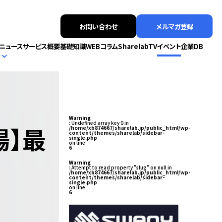
お問い合わせ
メルマガ登録
ニュース
サービス概要
基礎知識
WEBコラム
SharelabTV
イベント
企業DB
Warning
: Undefined array key 0 in
場】最
/home/xb874667/sharelab.jp/public_html/wp-
content/themes/sharelab/sidebar-
single.php
on line
6
Warning
: Attempt to read property "slug" on null in
/home/xb874667/sharelab.jp/public_html/wp-
content/themes/sharelab/sidebar-
single.php
on line
6