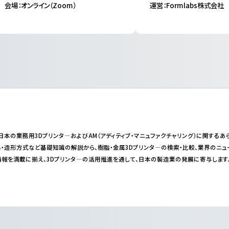
会場：オンライン（Zoom）
運営：Formlabs株式会社
abは日本の業務用3Dプリンタ―およびAM（アディティブ・マニュファクチャリング）に関す
・造形方式など基礎知識の解説から、樹脂・金属3Dプリンタ―の検索・比較、業界のニ
報を満載に揃え、3Dプリンタ―の活用推進を通して、日本の製造業の発展に寄与します