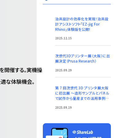
治具設計の効率化を実現！治具設
計アシストソフト「EZ-jig For
Rhino」体験版を公開!
2025.12.15
次世代3Dプリンター展（大阪）に出
展決定（Prusa Research）
」を開催する。実機操
2025.09.29
最適な体験機会。
第 7 回次世代 3D プリンタ展大阪
に初出展 ～造形サンプルとパネル
で試作から量産までの活用事例を
紹介～（オリックス・レンテック）
2025.09.19