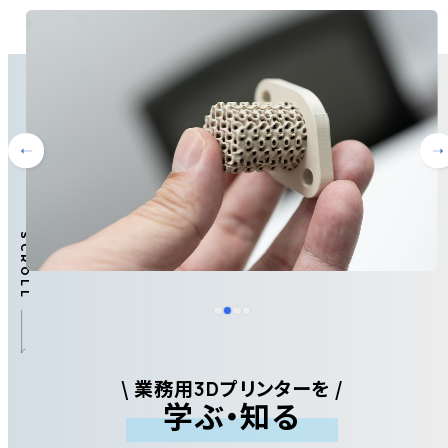
SCROLL
\ 業務用
プリンターを /
3D
学ぶ・知る