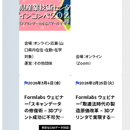
ーマ「楽」）
会場：オンライン応募（山
口県内在住・在勤・在学
対象）
会場：オンライン
運営：その他団体
（Zoom）
2026年3月4日（水）
2026年2月25日（火）
Formlabs ウェビナ
Formlabs ウェビナ
ー「スキャンデータ
ー「取適法時代の製
の修復術 – 3Dプリ
造原価改革 – 3Dプ
ント成功に不可欠な
リンタで実現する内
データ変換」（3/4開
製化戦略」（2/25開