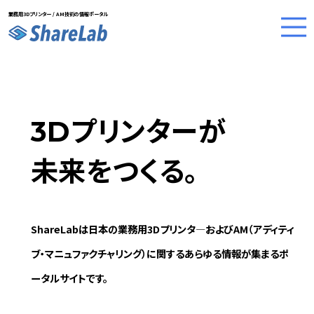
業務用3Dプリンター / AM技術の情報ポータル
Skip
to
content
プリンターが
3D
未来をつくる。
ShareLabは日本の業務用3Dプリンタ―およびAM（アディティ
ブ・マニュファクチャリング）に関するあらゆる情報が集まるポ
ータルサイトです。