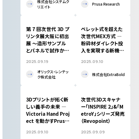
株式会社システムク
Prusa Research
リエイト
第 7 回次世代 3D プ
ペレット式を超えた
リンタ展大阪に初出
次世代MEX方式 ―
展 ～造形サンプル
粉砕材ダイレクト投
とパネルで試作から
入を実現する新機能
量産までの活用事例
『DirectFeed』シス
2025.09.19
2025.09.10
を紹介～（オリック
テムを発表（ExtraB
ス・レンテック）
old）
オリックス・レンテッ
株式会社ExtraBold
ク株式会社
3Dプリントが拓く新
次世代3Dスキャナ
しい義手の未来 ―
ー「INSPIRE 2」&「M
Victoria Hand Proj
etroY」シリーズ発売
ect を動かすPrusa
（Revopoint）
の力（Prusa Resear
2025.09.10
2025.09.09
ch）